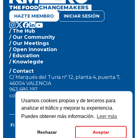
HAZTE MIEMBRO
INICIAR SESIÓN
/ The Hub
/ Our Community
/ Our Meetings
/ Open Innovation
/ Education
/ Knowlegde
/ Contact
C/ Marqués del Turia nº 12, planta 4, puerta 7,
46004 VALENCIA
963 685 197
contact@kmzerohub.org
Usamos cookies propias y de terceros para
analizar el tráfico y mejorar tu experiencia.
Puedes obtener más información.
Leer más
Financiación pública
Aviso Legal
Privacidad
Cookies
© 2026 Food Innovation Hub
Rechazar
Aceptar