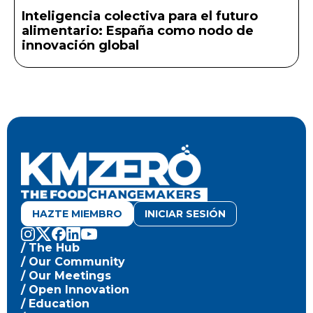
Inteligencia colectiva para el futuro
alimentario: España como nodo de
innovación global
HAZTE MIEMBRO
INICIAR SESIÓN
/ The Hub
/ Our Community
/ Our Meetings
/ Open Innovation
/ Education