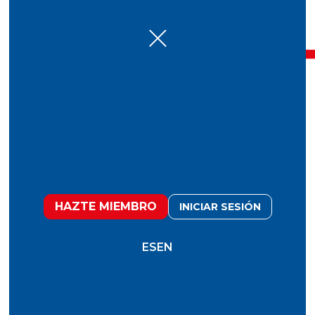
7 Oct
Científicos desarrollan
proteínas similares a la
carne a partir de algas
HAZTE MIEMBRO
INICIAR SESIÓN
ES
EN
Un equipo de científicos de la Universidad de
Copenhague ha logrado un avance innovador al
crear proteínas y fibras similares a la carne a partir
de cianobacterias, también conocidas como algas